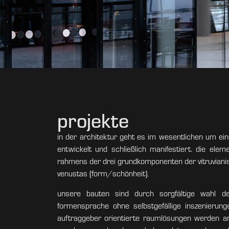
talstation
projekte
schlossalmbahn
in der architektur geht es im wesentlichen um ein
entwickelt und schließlich manifestiert. die el
projekt
rahmens der drei grundkomponenten der vitruvianische
venustas (form/schönheit).
unsere bauten sind durch sorgfältige wahl der
formensprache ohne selbstgefällige inszenierung
auftraggeber orientierte raumlösungen werden a