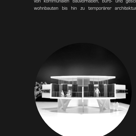
von kommunalen bauvorhaben, büro- und gesch
wohnbauten bis hin zu temporärer architektur
zeitgenossenschaft lassen wir uns präzise, behut
die wurzeln gehende auseinandersetzung mit d
rahmenbedingungen unseres planens. die qualitä
organisationen ist uns ein großes anliegen. kurz: w