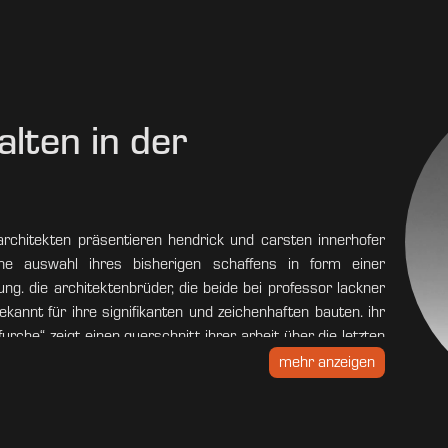
lten in der
e architekten präsentieren hendrick und carsten innerhofer
ine auswahl ihres bisherigen schaffens in form einer
g. die architektenbrüder, die beide bei professor lackner
ekannt für ihre signifikanten und zeichenhaften bauten. ihr
rche“ zeigt einen querschnitt ihrer arbeit über die letzten
penraum entgegen der teilweise kargen und zerklüfteten
mehr anzeigen
ejahende „eingriffe“ schaffen kann. das vielfältige werk der
einfalt der baukultur im alpenraum auf und stellt glaubhaft