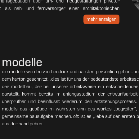
äftsgebäuden über um- und neugestaltungen privater
. als nah- und fernversorger einer architektonischen
sam und geduldig auf das gegebene ein und suchen die an
mehr anzeigen
en politischen, wirtschaftlichen und städtebaulichen
tssicherung von entscheidungsprozessen in kommunen und
ir übernehmen verantwortung für die baukultur vor ort.
modelle
die modelle werden von hendrick und carsten persönlich gebaut un
dem karton geschnitzt. „dies ist für uns der bedeutendste arbeitssch
der modellbau, der bei unserer arbeitsweise ein entscheidender
darstellt, kommt bereits im anfangsstadium der entwurfsarbei
überprüfbar und beeinflusst wiederum den entstehungsprozess.
modells das gebäude im wahrsten sinn des wortes „begreifen“, u
gemeinsame bauaufgabe machen. oft ist es „liebe auf den ersten b
aus der hand geben.