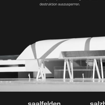
destruktion auszusperren.
saalfelden
salz