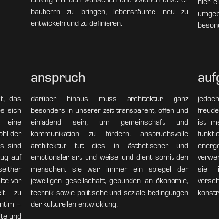
hier e
bauherrn zu bringen, lebensräume neu zu
umge
entwickeln und zu definieren.
besond
anspruch
auf
t, das
darüber hinaus muss architektur ganz
jedoc
es sich
besonders in unserer zeit transparent, offen und
freude
 eine
einladend sein, um gemeinschaft und
ist m
ohl der
kommunikation zu fördern. anspruchsvolle
funkt
us sind
architektur tut dies in ästhetischer und
ener
zug auf
emotionaler art und weise und dient somit den
verwe
seither
menschen. sie war immer ein spiegel der
sie i
lte vor
jeweiligen gesellschaft, gebunden an ökonomie,
versc
elt zu
technik sowie politische und soziale bedingungen
konstr
intim –
der kulturellen entwicklung.
lte und