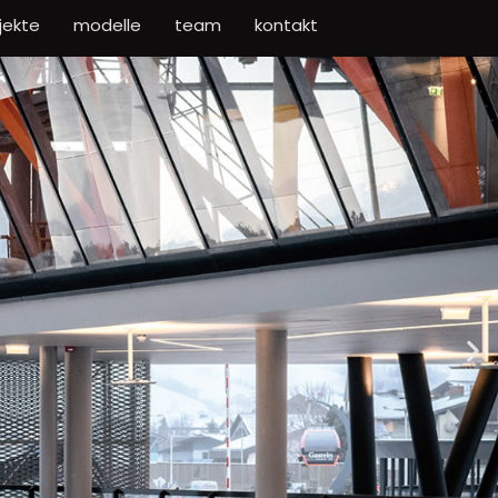
jekte
modelle
team
kontakt