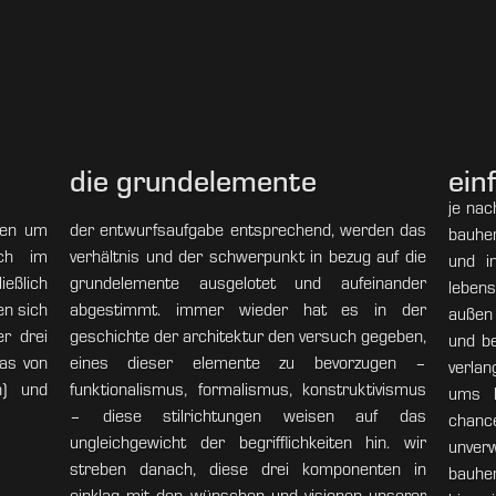
die grundelemente
ein
je nac
chen um
der entwurfsaufgabe entsprechend, werden das
bauher
ich im
verhältnis und der schwerpunkt in bezug auf die
und in
ießlich
grundelemente ausgelotet und aufeinander
lebens
(copyright 2012 by innerhofer oder innerhofer architekten)
en sich
abgestimmt. immer wieder hat es in der
außen 
r drei
geschichte der architektur den versuch gegeben,
und be
ias von
eines dieser elemente zu bevorzugen –
verlan
on) und
funktionalismus, formalismus, konstruktivismus
ums b
– diese stilrichtungen weisen auf das
chan
ungleichgewicht der begrifflichkeiten hin. wir
unve
streben danach, diese drei komponenten in
bauher
einklag mit den wünschen und visionen unserer