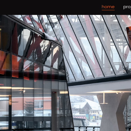
home
pro