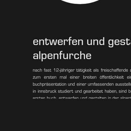
entwerfen und gesta
alpenfurche
nach fast 12-jähriger tätigkeit als freischaffend
zum ersten mal einer breiten öffentlichkeit e
buchpräsentation und einer umfassenden ausstellun
in innsbruck studiert und gearbeitet haben, sind b
erstes buch „entwerfen und gestalten in der alpenfu
12 jahre und macht klar, dass architektur im al
landschaft einen gegenpol durch vielfältige, lebensb
beiden architekten tritt gegen die vorherrschende 
dar, was architektur wirklich sein könnte.